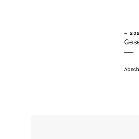
—
20
Ges
Absch